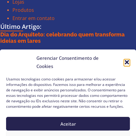
Lojas
Produtos
Entrar em contato
Último Artigo:
Dia do Arquiteto: celebrando quem transforma
ideias em lares
Ler Artigo »
Gerenciar Consentimento de
Siga a Toque:
Cookies
Instagram
Facebook
Usamos tecnologias como cookies para armazenar e/ou acessar
informações do dispositivo. Fazemos isso para melhorar a experiência
de navegação e exibir anúncios personalizados. O consentimento para
essas tecnologias nos permitirá processar dados como comportamento
de navegação ou IDs exclusivos neste site. Não consentir ou retirar o
consentimento pode afetar negativamente certos recursos e funções.
@ 2023 - Toque & Retoque - Site por: Rankn Growth Marketing -
Todos os direitos reservados ao detentor do site.
Aceitar